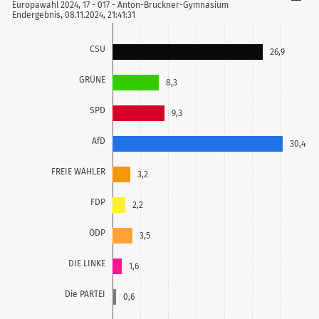
Europawahl 2024, 17 - 017 - Anton-Bruckner-Gymnasium
Endergebnis, 08.11.2024, 21:41:31
CSU
26,9
GRÜNE
8,3
SPD
9,3
AfD
30,4
FREIE WÄHLER
3,2
FDP
2,2
ÖDP
3,5
DIE LINKE
1,6
Die PARTEI
0,6