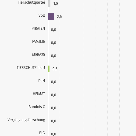
Tierschutzpartei
1,0
Volt
2,6
PIRATEN
0,0
FAMILIE
0,0
MERA25
0,0
TIERSCHUTZ hier!
0,6
PdH
0,0
HEIMAT
0,0
Bündnis C
0,0
Verjüngungsforschung
0,0
BIG
0,0