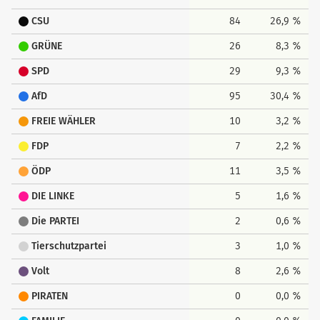
CSU
84
26,9 %
GRÜNE
26
8,3 %
SPD
29
9,3 %
AfD
95
30,4 %
FREIE WÄHLER
10
3,2 %
FDP
7
2,2 %
ÖDP
11
3,5 %
DIE LINKE
5
1,6 %
Die PARTEI
2
0,6 %
Tierschutzpartei
3
1,0 %
Volt
8
2,6 %
PIRATEN
0
0,0 %