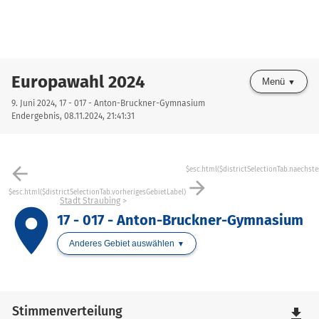
Europawahl 2024
Menü
9. Juni 2024, 17 - 017 - Anton-Bruckner-Gymnasium
Endergebnis, 08.11.2024, 21:41:31
arrow_back
$esc.html($districtSelectionTab.naechste
arrow_forward
$esc.html($districtSelectionTab.vorherigesGebietLabel)
Stadt Straubing
place
17 - 017 - Anton-Bruckner-Gymnasium
Anderes Gebiet auswählen
Stimmenverteilung
file_download