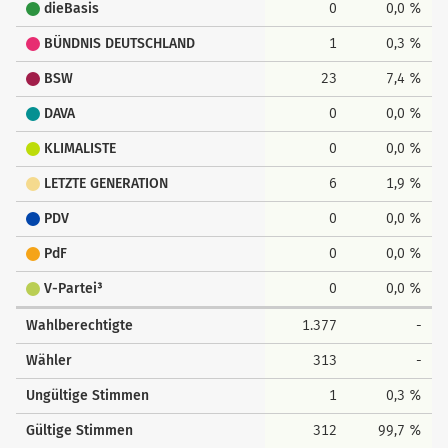
dieBasis
0
0,0 %
BÜNDNIS DEUTSCHLAND
1
0,3 %
BSW
23
7,4 %
DAVA
0
0,0 %
KLIMALISTE
0
0,0 %
LETZTE GENERATION
6
1,9 %
PDV
0
0,0 %
PdF
0
0,0 %
V-Partei³
0
0,0 %
Wahlberechtigte
1.377
-
Wähler
313
-
Ungültige Stimmen
1
0,3 %
Gültige Stimmen
312
99,7 %