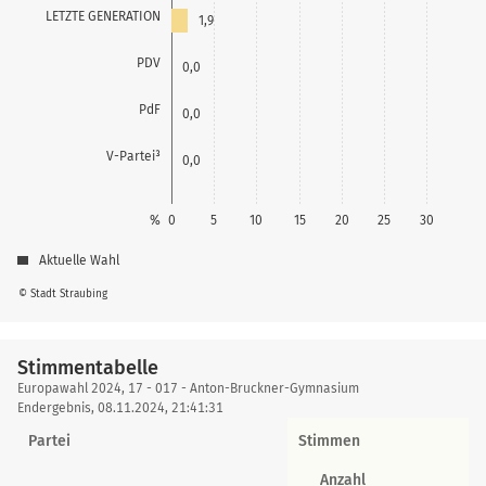
LETZTE GENERATION
1,9
PDV
0,0
PdF
0,0
V-Partei³
0,0
%
0
5
10
15
20
25
30
Aktuelle Wahl
© Stadt Straubing
Stimmentabelle
Stimmentabelle
Europawahl 2024, 17 - 017 - Anton-Bruckner-Gymnasium
Endergebnis, 08.11.2024, 21:41:31
Partei
Stimmen
Anzahl