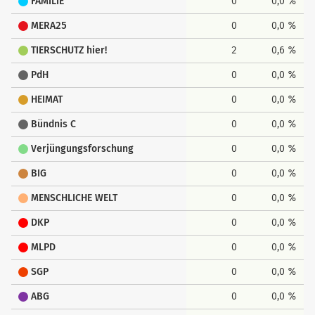
FAMILIE
0
0,0 %
MERA25
0
0,0 %
TIERSCHUTZ hier!
2
0,6 %
PdH
0
0,0 %
HEIMAT
0
0,0 %
Bündnis C
0
0,0 %
Verjüngungsforschung
0
0,0 %
BIG
0
0,0 %
MENSCHLICHE WELT
0
0,0 %
DKP
0
0,0 %
MLPD
0
0,0 %
SGP
0
0,0 %
ABG
0
0,0 %