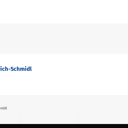
lrich-Schmidl
hmidl