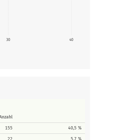
30
40
Anzahl
155
40,5 %
22
5,7 %