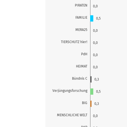
PIRATEN
0,0
FAMILIE
0,5
MERA25
0,0
TIERSCHUTZ hier!
0,0
PdH
0,0
HEIMAT
0,0
Bündnis C
0,3
Verjüngungsforschung
0,5
BIG
0,3
MENSCHLICHE WELT
0,0