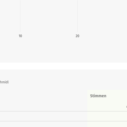
10
20
chmidl
Stimmen