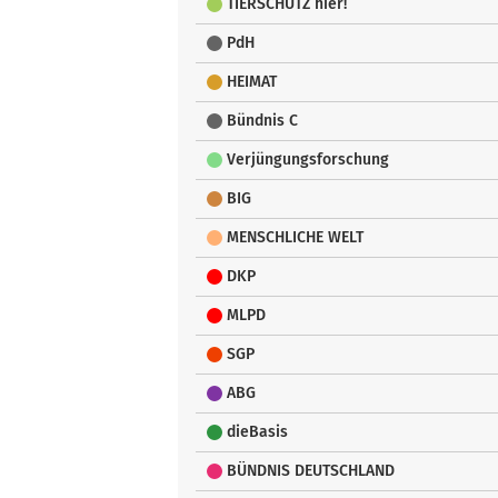
TIERSCHUTZ hier!
PdH
HEIMAT
Bündnis C
Verjüngungsforschung
BIG
MENSCHLICHE WELT
DKP
MLPD
SGP
ABG
dieBasis
BÜNDNIS DEUTSCHLAND