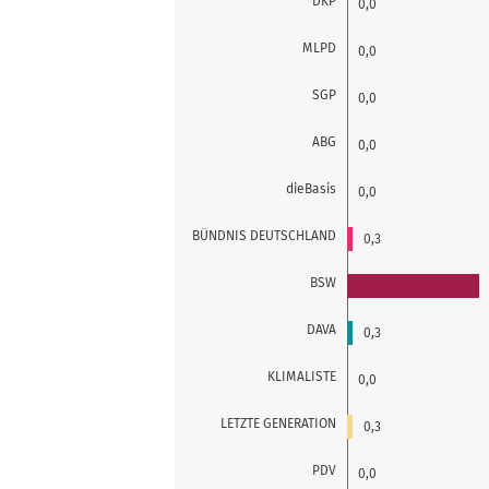
DKP
0,0
MLPD
0,0
SGP
0,0
ABG
0,0
dieBasis
0,0
BÜNDNIS DEUTSCHLAND
0,3
BSW
DAVA
0,3
KLIMALISTE
0,0
LETZTE GENERATION
0,3
PDV
0,0