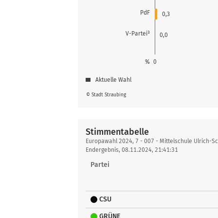
PdF
0,3
V-Partei³
0,0
%
0
Aktuelle Wahl
© Stadt Straubing
Stimmentabelle
Stimmentabelle
Europawahl 2024, 7 - 007 - Mittelschule Ulrich-S
Endergebnis, 08.11.2024, 21:41:31
Partei
CSU
GRÜNE