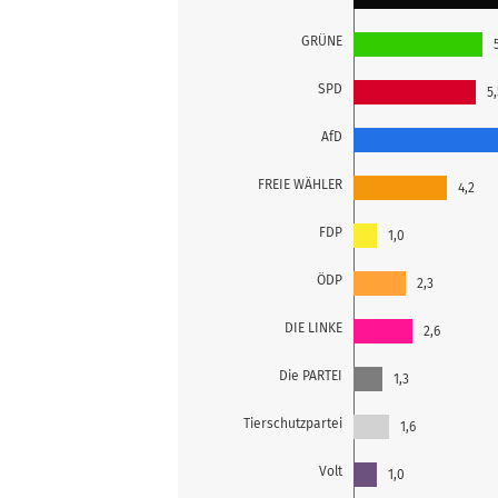
GRÜNE
SPD
5,
AfD
FREIE WÄHLER
4,2
FDP
1,0
ÖDP
2,3
DIE LINKE
2,6
Die PARTEI
1,3
Tierschutzpartei
1,6
Volt
1,0