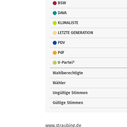
BSW
DAVA
KLIMALISTE
LETZTE GENERATION
PDV
PdF
V-Partei³
Wahlberechtigte
Wähler
Ungültige Stimmen
Gültige Stimmen
www.straubing.de